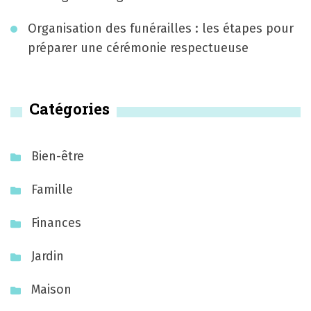
s
Organisation des funérailles : les étapes pour
a
préparer une cérémonie respectueuse
r
t
Catégories
i
c
Bien-être
l
Famille
e
Finances
s
Jardin
Maison