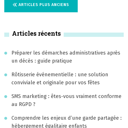
N
ARTICLES PLUS ANCIENS
a
v
Articles récents
i
g
Préparer les démarches administratives après
a
un décès : guide pratique
t
Rôtisserie événementielle : une solution
i
conviviale et originale pour vos fêtes
o
SMS marketing : êtes-vous vraiment conforme
n
au RGPD ?
d
Comprendre les enjeux d’une garde partagée :
e
hébergement égalitaire enfants