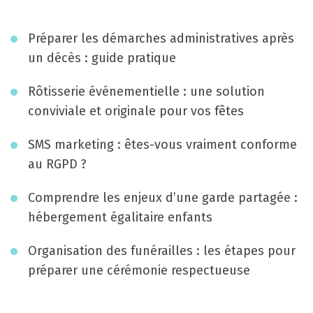
i
g
Préparer les démarches administratives après
a
un décès : guide pratique
t
Rôtisserie événementielle : une solution
i
conviviale et originale pour vos fêtes
o
SMS marketing : êtes-vous vraiment conforme
n
au RGPD ?
Comprendre les enjeux d’une garde partagée :
hébergement égalitaire enfants
Organisation des funérailles : les étapes pour
préparer une cérémonie respectueuse