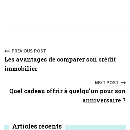
P
PREVIOUS POST
Les avantages de comparer son crédit
o
immobilier
s
NEXT POST
t
Quel cadeau offrir à quelqu’un pour son
n
anniversaire ?
a
v
Articles récents