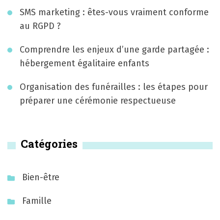
o
SMS marketing : êtes-vous vraiment conforme
n
au RGPD ?
d
Comprendre les enjeux d’une garde partagée :
e
hébergement égalitaire enfants
s
Organisation des funérailles : les étapes pour
a
préparer une cérémonie respectueuse
r
t
Catégories
i
c
Bien-être
l
Famille
e