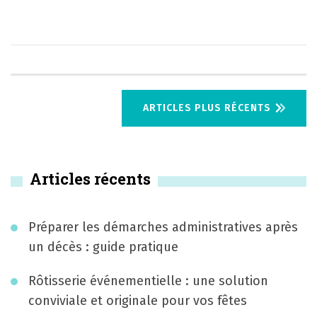
N
ARTICLES PLUS RÉCENTS
a
v
Articles récents
i
g
Préparer les démarches administratives après
a
un décès : guide pratique
t
Rôtisserie événementielle : une solution
i
conviviale et originale pour vos fêtes