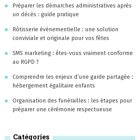
g
Préparer les démarches administratives après
a
un décès : guide pratique
t
Rôtisserie événementielle : une solution
i
conviviale et originale pour vos fêtes
o
SMS marketing : êtes-vous vraiment conforme
n
au RGPD ?
Comprendre les enjeux d’une garde partagée :
hébergement égalitaire enfants
Organisation des funérailles : les étapes pour
préparer une cérémonie respectueuse
Catégories