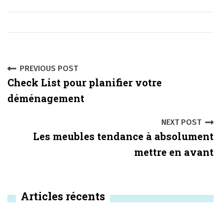
P
PREVIOUS POST
Check List pour planifier votre
o
déménagement
s
NEXT POST
t
Les meubles tendance à absolument
n
mettre en avant
a
v
Articles récents
i