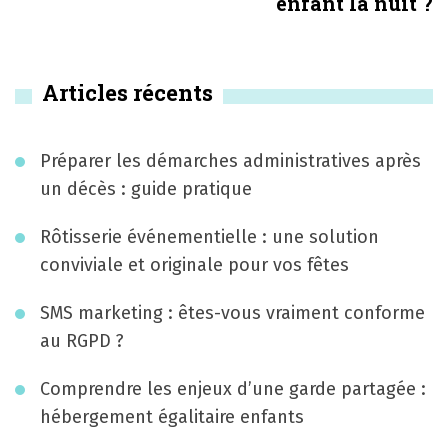
enfant la nuit ?
s
t
Articles récents
n
a
Préparer les démarches administratives après
v
un décès : guide pratique
i
Rôtisserie événementielle : une solution
g
conviviale et originale pour vos fêtes
a
SMS marketing : êtes-vous vraiment conforme
t
au RGPD ?
i
Comprendre les enjeux d’une garde partagée :
o
hébergement égalitaire enfants