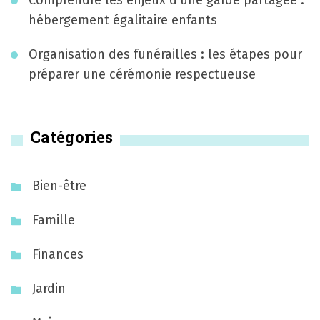
e
Comprendre les enjeux d’une garde partagée :
n
hébergement égalitaire enfants
l
’
Organisation des funérailles : les étapes pour
préparer une cérémonie respectueuse
a
r
Catégories
t
i
Bien-être
c
l
Famille
e
Finances
Jardin