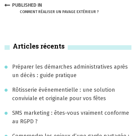
o
N
PUBLISHED IN
s
COMMENT RÉALISER UN PAVAGE EXTÉRIEUR ?
a
t
v
n
i
Articles récents
a
g
v
a
Préparer les démarches administratives après
i
t
un décès : guide pratique
g
i
Rôtisserie événementielle : une solution
a
conviviale et originale pour vos fêtes
o
t
n
SMS marketing : êtes-vous vraiment conforme
i
au RGPD ?
d
o